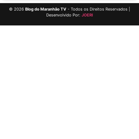
©
2026
Blog do Maranhão TV
- Todos os Direitos Reservados |
Desenvolvido Por:
JOERI