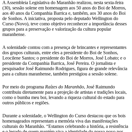
A Assembleia Legislativa do Maranhão realizou, nesta sexta-feira
(30), sessão solene em homenagem aos 50 anos do Boi de Morros,
aos 40 anos da Companhia Barrica e, também, aos 30 anos do Boi
de Sonhos. A iniciativa, proposta pelo deputado Wellington do
Curso (Novo), teve como objetivo reconhecer a importância desses
grupos para a preservação e valorização da cultura popular
maranhense.
A solenidade contou com a presença de brincantes e representantes
dos grupos culturais, entre eles a presidente do Boi de Sonhos,
Leocilene Santos; o presidente do Boi de Morros, José Lobato; e o
presidente da Companhia Barrica, José Pereira. O jornalista e
pesquisador José Raimundo Rodrigues, figura de grande relevância
para a cultura maranhense, também prestigiou a sessão solene.
Por meio do programa
Raízes do Maranhão
, José Raimundo
contribuiu diretamente para a projeção de artistas e tradições locais,
como o bumba meu boi, levando a riqueza cultural do estado para
outros públicos e regiões.
Durante a solenidade, o Wellington do Curso destacou que os bois
homenageados representam a memória viva das manifestações
culturais do Maranhão. “Estamos celebrando a história, a resistência
e o legado de quem mantém viva a identidade do nosso povo por