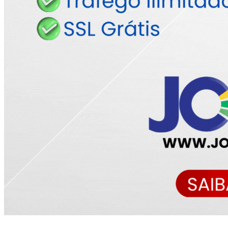
©
2026
Blog do Maranhão TV
- Todos os Direitos Reservados | Desenvolvido