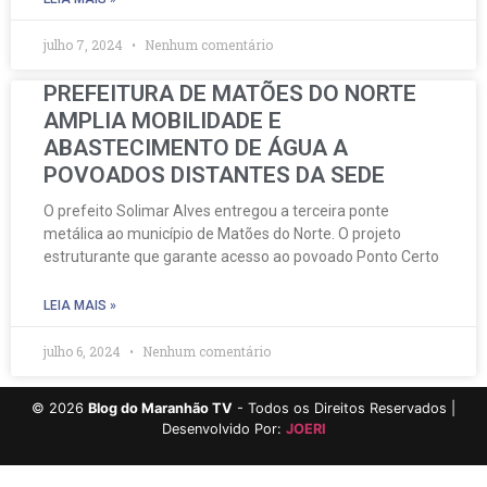
julho 7, 2024
Nenhum comentário
PREFEITURA DE MATÕES DO NORTE
AMPLIA MOBILIDADE E
ABASTECIMENTO DE ÁGUA A
POVOADOS DISTANTES DA SEDE
O prefeito Solimar Alves entregou a terceira ponte
metálica ao município de Matões do Norte. O projeto
estruturante que garante acesso ao povoado Ponto Certo
LEIA MAIS »
julho 6, 2024
Nenhum comentário
©
2026
Blog do Maranhão TV
- Todos os Direitos Reservados |
Desenvolvido Por:
JOERI