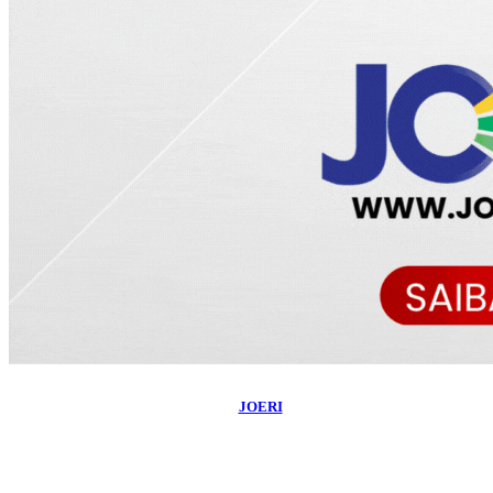
©
2026
Blog do Maranhão TV
- Todos os Direitos Reservados | Desenvolvido
Por:
JOERI