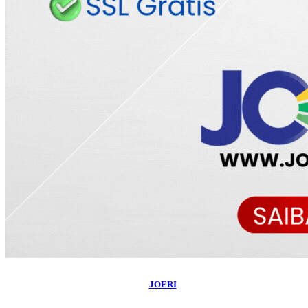
©
2026
Blog do Maranhão TV
- Todos os Direitos Reservados | Desenvolvido
Por:
JOERI