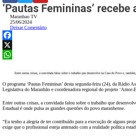
‘Pautas Femininas’ recebe
Maranhao TV
25/06/2024
Deixar Comentário
Facebook
X
WhatsApp
Entre outras coisas, a convidada falou sobre o trabalho que desenvolve na Casa do Povo e, també
O programa ‘Pautas Femininas’ desta segunda-feira (24), da Rádio A
Legislativa do Maranhão e coordenadora regional do projeto ‘Amor-E
Entre outras coisas, a convidada falou sobre o trabalho que desenvo
Estadual é onde pulsa as grandes questões do povo maranhense.
“Eu tenho a alegria de ter contribuído para a execução de alguns proj
exige que o profissional esteja antenado com a realidade política estad