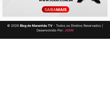
©
2026
Blog do Maranhão TV
- Todos os Direitos Reservados |
Desenvolvido Por:
JOERI