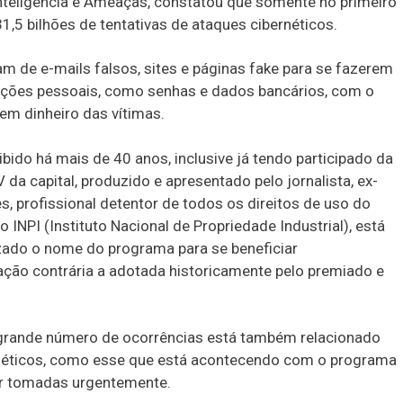
Inteligência e Ameaças, constatou que somente no primeiro
1,5 bilhões de tentativas de ataques cibernéticos.
am de e-mails falsos, sites e páginas fake para se fazerem
ações pessoais, como senhas e dados bancários, com o
em dinheiro das vítimas.
ido há mais de 40 anos, inclusive já tendo participado da
a capital, produzido e apresentado pelo jornalista, ex-
 profissional detentor de todos os direitos de uso do
 INPI (Instituto Nacional de Propriedade Industrial), está
izado o nome do programa para se beneficiar
ação contrária a adotada historicamente pelo premiado e
 grande número de ocorrências está também relacionado
néticos, como esse que está acontecendo com o programa
er tomadas urgentemente.