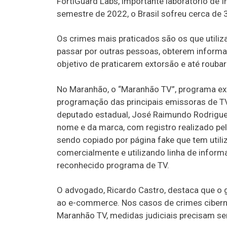
FortiGuard Labs, importante laboratório de 
semestre de 2022, o Brasil sofreu cerca de 3
Os crimes mais praticados são os que utiliz
passar por outras pessoas, obterem inform
objetivo de praticarem extorsão e até roubar
No Maranhão, o “Maranhão TV”, programa exib
programação das principais emissoras de TV d
deputado estadual, José Raimundo Rodrigues,
nome e da marca, com registro realizado pelo
sendo copiado por página fake que tem util
comercialmente e utilizando linha de inform
reconhecido programa de TV.
O advogado, Ricardo Castro, destaca que o
ao e-commerce. Nos casos de crimes ciber
Maranhão TV, medidas judiciais precisam s