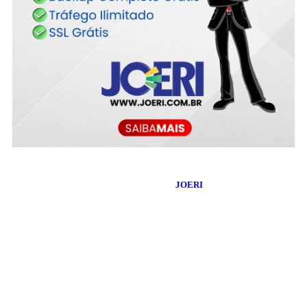
©
2026
Blog do Maranhão TV
- Todos os Direitos Reservados |
Desenvolvido Por:
JOERI