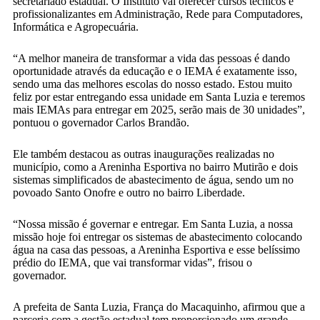
secretariado estadual. O Instituto vai oferecer cursos técnicos e
profissionalizantes em Administração, Rede para Computadores,
Informática e Agropecuária.
“A melhor maneira de transformar a vida das pessoas é dando
oportunidade através da educação e o IEMA é exatamente isso,
sendo uma das melhores escolas do nosso estado. Estou muito
feliz por estar entregando essa unidade em Santa Luzia e teremos
mais IEMAs para entregar em 2025, serão mais de 30 unidades”,
pontuou o governador Carlos Brandão.
Ele também destacou as outras inaugurações realizadas no
município, como a Areninha Esportiva no bairro Mutirão e dois
sistemas simplificados de abastecimento de água, sendo um no
povoado Santo Onofre e outro no bairro Liberdade.
“Nossa missão é governar e entregar. Em Santa Luzia, a nossa
missão hoje foi entregar os sistemas de abastecimento colocando
água na casa das pessoas, a Areninha Esportiva e esse belíssimo
prédio do IEMA, que vai transformar vidas”, frisou o
governador.
A prefeita de Santa Luzia, França do Macaquinho, afirmou que a
parceria com a gestão estadual tem proporcionado um grande