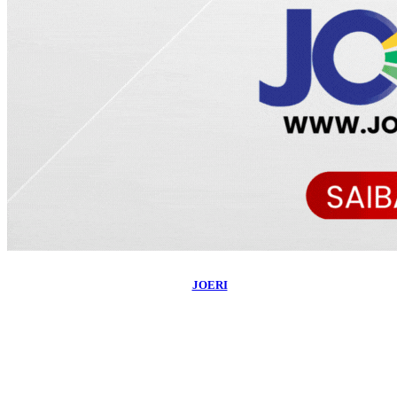
©
2026
Blog do Maranhão TV
- Todos os Direitos Reservados | Desenvolvido
Por:
JOERI