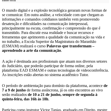
Banner oficial
O mundo digital e a explosão tecnológica geraram novas formas de
se comunicar. Em outra análise, a velocidade com que chegam as
informações e comandos cotidianos também vem promovendo
desatenção e dificuldades na comunicação interpessoal,
principalmente na escuta, confirmação e compreensão do que é
transmitido. Para discutir essa realidade e buscar recursos e
ferramentas que aprimorem a qualidade da comunicação na vida e
no trabalho, a Escola Superior da Magistratura do Maranhão
(ESMAM) realizará o curso
Palavras que transformam –
aprendendo a arte da comunicação
.
A ação é destinada aos profissionais que atuam nos diversos setores
do Judiciário, que poderão participar de forma online, pela
plataforma EAD ESMAM e outras tecnologias de videoconferência.
As inscrições estão abertas no sistema acadêmico Tutor.
O período de ambientação para domínio da plataforma, acontece
de
7 a 9 de junho
de forma assíncrona, já os oito encontros ao vivo
serão realizados
de 10 a 21 de junho, sempre de segunda à
quinta-feira, das 16h às 18h
.
Participa como instrutor Victor Tapias, graduado em Direito, mestre