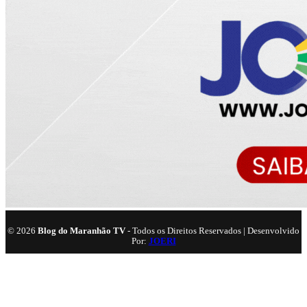
©
2026
Blog do Maranhão TV
- Todos os Direitos Reservados | Desenvolvido
Por:
JOERI