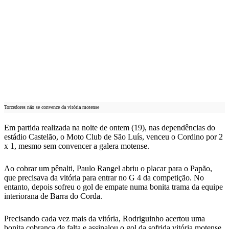
Torcedores não se convence da vitória motense
Em partida realizada na noite de ontem (19), nas dependências do
estádio Castelão, o Moto Club de São Luís, venceu o Cordino por 2
x 1, mesmo sem convencer a galera motense.
Ao cobrar um pênalti, Paulo Rangel abriu o placar para o Papão,
que precisava da vitória para entrar no G 4 da competição. No
entanto, depois sofreu o gol de empate numa bonita trama da equipe
interiorana de Barra do Corda.
Precisando cada vez mais da vitória, Rodriguinho acertou uma
bonita cobrança de falta e assinalou o gol da sofrida vitória motense,