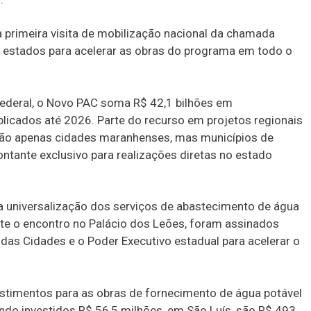
 primeira visita de mobilização nacional da chamada
s estados para acelerar as obras do programa em todo o
deral, o Novo PAC soma R$ 42,1 bilhões em
licados até 2026. Parte do recurso em projetos regionais
arão apenas cidades maranhenses, mas municípios de
ntante exclusivo para realizações diretas no estado
a universalização dos serviços de abastecimento de água
ante o encontro no Palácio dos Leões, foram assinados
das Cidades e o Poder Executivo estadual para acelerar o
stimentos para as obras de fornecimento de água potável
endo investidos R$ 56,5 milhões, em São Luís, são R$ 493