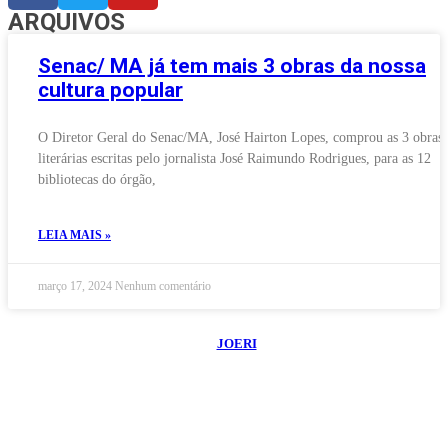
ARQUIVOS
Senac/ MA já tem mais 3 obras da nossa
cultura popular
O Diretor Geral do Senac/MA, José Hairton Lopes, comprou as 3 obras
literárias escritas pelo jornalista José Raimundo Rodrigues, para as 12
bibliotecas do órgão,
LEIA MAIS »
março 17, 2024
Nenhum comentário
©
2026
Blog do Maranhão TV
- Todos os Direitos Reservados | Desenvolvido
Por:
JOERI