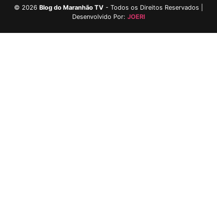
©
2026
Blog do Maranhão TV
- Todos os Direitos Reservados |
Desenvolvido Por:
JOERI