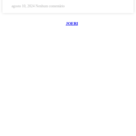
agosto 10, 2024
Nenhum comentário
©
2026
Blog do Maranhão TV
- Todos os Direitos Reservados | Desenvolvido
Por:
JOERI