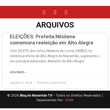
ARQUIVOS
ELEIÇÕES: Prefeita Nilsilene
comemora reeleição em Alto Alegre
Com 50,97% dos votos, Nilsilene de Liorne (UNIÃO) foi
reeleita prefeita de Alto Alegre do Maranhão, superando o
seu principal adversário, Maninho de Alto Alegre
LEIA MAIS »
outubro 11, 2024
Nenhum comentário
©
2026
Blog do Maranhão TV
- Todos os Direitos Reservados |
Desenvolvido Por:
JOERI