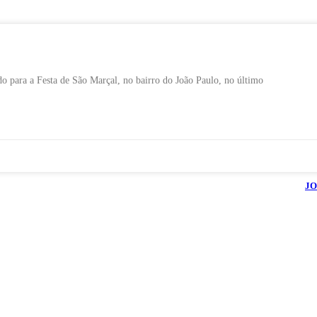
do para a Festa de São Marçal, no bairro do João Paulo, no último
026
Blog do Maranhão TV
- Todos os Direitos Reservados | Desenvolvido Por:
JO