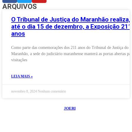
ARQUIVOS
O Tribunal de Justiça do Maranhão realiza,
até o dia 15 de dezembro, a Exposição 211
anos
Como parte das comemorações dos 211 anos do Tribunal de Justiça do
Maranhão, a sede do judiciário maranhense manterá as portas abertas par
visitações
LEIA MAIS »
novembro 8, 2024
Nenhum comentário
©
2026
Blog do Maranhão TV
- Todos os Direitos Reservados | Desenvolvido
Por:
JOERI