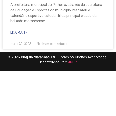
A prefeitura municipal de Pinheiro, através da secretaria
de Educação e Esportes do município, resgatou o
calendário esportivo estudantil da principal cidade da
baixada maranhense.
LEIA MAIS »
maio 20, 2025
Nenhum comentário
©
2026
Blog do Maranhão TV
- Todos os Direitos Reservados |
Desenvolvido Por:
JOERI