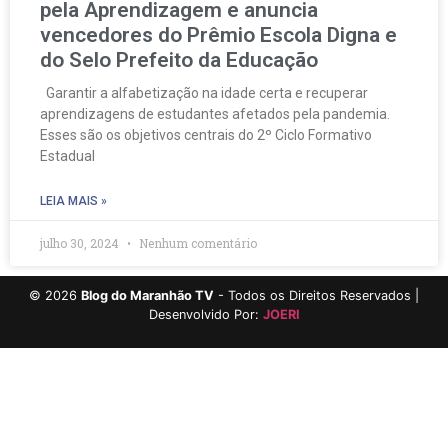
pela Aprendizagem e anuncia
vencedores do Prêmio Escola Digna e
do Selo Prefeito da Educação
Garantir a alfabetização na idade certa e recuperar
aprendizagens de estudantes afetados pela pandemia.
Esses são os objetivos centrais do 2º Ciclo Formativo
Estadual
LEIA MAIS »
julho 30, 2024
Nenhum comentário
©
2026
Blog do Maranhão TV
- Todos os Direitos Reservados |
Desenvolvido Por:
JOERI