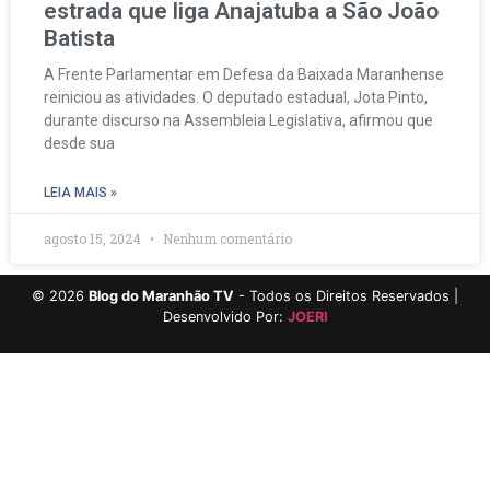
estrada que liga Anajatuba a São João
Batista
A Frente Parlamentar em Defesa da Baixada Maranhense
reiniciou as atividades. O deputado estadual, Jota Pinto,
durante discurso na Assembleia Legislativa, afirmou que
desde sua
LEIA MAIS »
agosto 15, 2024
Nenhum comentário
©
2026
Blog do Maranhão TV
- Todos os Direitos Reservados |
Desenvolvido Por:
JOERI