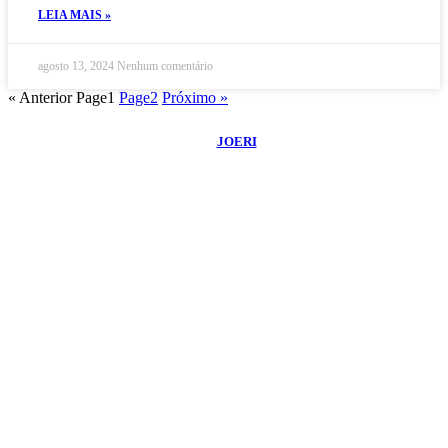
LEIA MAIS »
agosto 13, 2024
Nenhum comentário
« Anterior
Page
1
Page
2
Próximo »
©
2026
Blog do Maranhão TV
- Todos os Direitos Reservados | Desenvolvido
Por:
JOERI