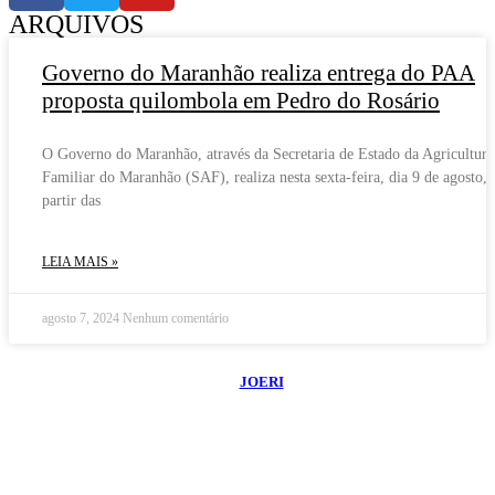
ARQUIVOS
Governo do Maranhão realiza entrega do PAA
proposta quilombola em Pedro do Rosário
O Governo do Maranhão, através da Secretaria de Estado da Agricultura
Familiar do Maranhão (SAF), realiza nesta sexta-feira, dia 9 de agosto, 
partir das
LEIA MAIS »
agosto 7, 2024
Nenhum comentário
©
2026
Blog do Maranhão TV
- Todos os Direitos Reservados | Desenvolvido
Por:
JOERI